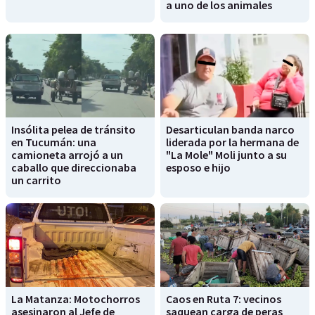
a uno de los animales
Insólita pelea de tránsito
Desarticulan banda narco
en Tucumán: una
liderada por la hermana de
camioneta arrojó a un
"La Mole" Moli junto a su
caballo que direccionaba
esposo e hijo
un carrito
La Matanza: Motochorros
Caos en Ruta 7: vecinos
asesinaron al Jefe de
saquean carga de peras