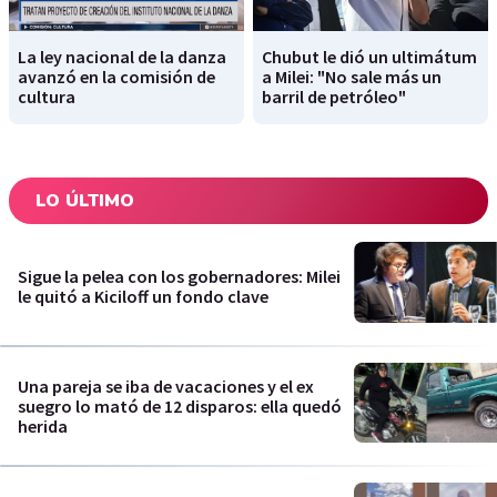
La ley nacional de la danza
Chubut le dió un ultimátum
avanzó en la comisión de
a Milei: "No sale más un
cultura
barril de petróleo"
LO ÚLTIMO
Sigue la pelea con los gobernadores: Milei
le quitó a Kiciloff un fondo clave
Una pareja se iba de vacaciones y el ex
suegro lo mató de 12 disparos: ella quedó
herida