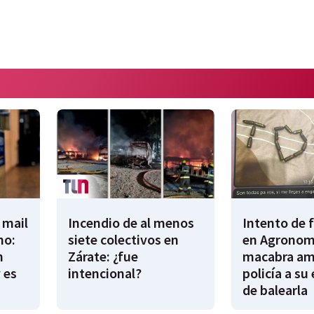
 mail
Incendio de al menos
Intento de 
no:
siete colectivos en
en Agronomí
n
Zárate: ¿fue
macabra am
 es
intencional?
policía a su
de balearla