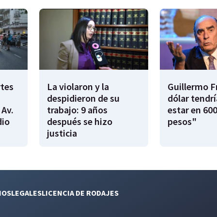
rtes
La violaron y la
Guillermo F
despidieron de su
dólar tendr
 Av.
trabajo: 9 años
estar en 600
dio
después se hizo
pesos"
justicia
NOS
LEGALES
LICENCIA DE RODAJES