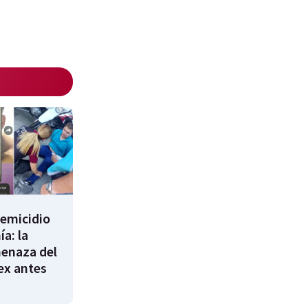
femicidio
a: la
enaza del
 ex antes