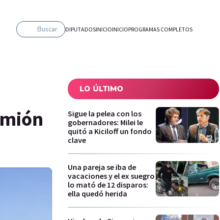
Buscar
DIPUTADOS
INICIO
INICIO
PROGRAMAS COMPLETOS
LO ÚLTIMO
amión
Sigue la pelea con los
gobernadores: Milei le
quitó a Kiciloff un fondo
clave
Una pareja se iba de
vacaciones y el ex suegro
lo mató de 12 disparos:
ella quedó herida