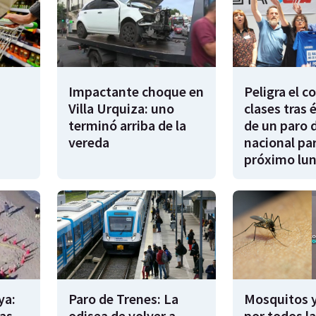
Impactante choque en
Peligra el 
Villa Urquiza: uno
clases tras 
terminó arriba de la
de un paro 
vereda
nacional par
próximo lu
ya:
Paro de Trenes: La
Mosquitos 
as
odisea de volver a
por todos l