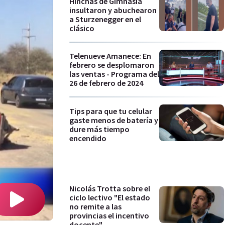
Hinchas de Gimnasia
insultaron y abuchearon
a Sturzenegger en el
clásico
Telenueve Amanece: En
febrero se desplomaron
las ventas - Programa del
26 de febrero de 2024
Tips para que tu celular
gaste menos de batería y
dure más tiempo
encendido
Nicolás Trotta sobre el
ciclo lectivo "El estado
no remite a las
provincias el incentivo
docente"