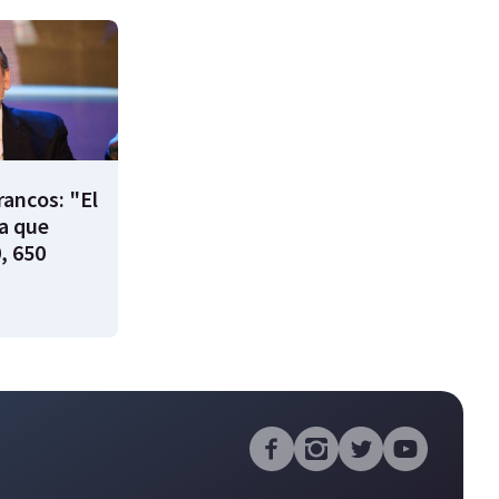
rancos: "El
ía que
, 650