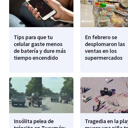
Tips para que tu
En febrero se
celular gaste menos
desplomaron las
de batería y dure más
ventas en los
tiempo encendido
supermercados
Insólita pelea de
Tragedia en la pla
tránsito en Tucumán:
muere una niña tr