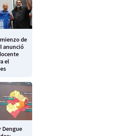
comienzo de
él anunció
docente
a el
nes
y Dengue
ados: