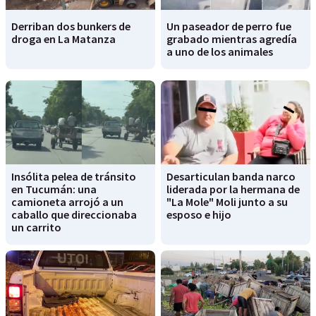
Derriban dos bunkers de
Un paseador de perro fue
droga en La Matanza
grabado mientras agredía
a uno de los animales
Insólita pelea de tránsito
Desarticulan banda narco
en Tucumán: una
liderada por la hermana de
camioneta arrojó a un
"La Mole" Moli junto a su
caballo que direccionaba
esposo e hijo
un carrito