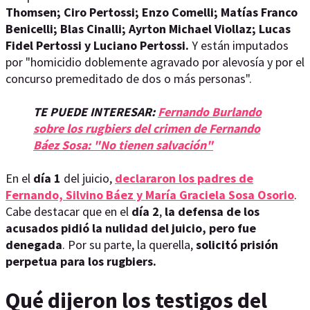
Thomsen; Ciro Pertossi; Enzo Comelli; Matías Franco
Benicelli; Blas Cinalli; Ayrton Michael Viollaz; Lucas
Fidel Pertossi y Luciano Pertossi.
Y están imputados
por "homicidio doblemente agravado por alevosía y por el
concurso premeditado de dos o más personas".
TE PUEDE INTERESAR:
Fernando Burlando
sobre los rugbiers del crimen de Fernando
Báez Sosa: "No tienen salvación"
En el
día 1
del juicio,
declararon los padres de
Fernando, Silvino Báez y María Graciela Sosa Osorio
.
Cabe destacar que en el
día 2
,
la defensa de los
acusados pidió la nulidad del juicio, pero fue
denegada
. Por su parte, la querella,
solicitó prisión
perpetua para los rugbiers.
Qué dijeron los testigos del