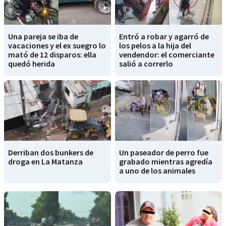
Una pareja se iba de
Entró a robar y agarró de
vacaciones y el ex suegro lo
los pelos a la hija del
mató de 12 disparos: ella
vendendor: el comerciante
quedó herida
salió a correrlo
Derriban dos bunkers de
Un paseador de perro fue
droga en La Matanza
grabado mientras agredía
a uno de los animales