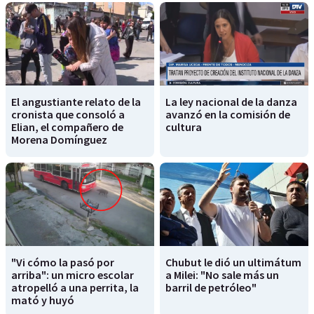
El angustiante relato de la
La ley nacional de la danza
cronista que consoló a
avanzó en la comisión de
Elian, el compañero de
cultura
Morena Domínguez
"Vi cómo la pasó por
Chubut le dió un ultimátum
arriba": un micro escolar
a Milei: "No sale más un
atropelló a una perrita, la
barril de petróleo"
mató y huyó