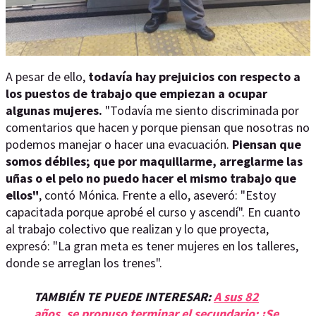
A pesar de ello,
todavía hay prejuicios con respecto a
los puestos de trabajo que empiezan a ocupar
algunas mujeres.
"Todavía me siento discriminada por
comentarios que hacen y porque piensan que nosotras no
podemos manejar o hacer una evacuación.
Piensan que
somos débiles; que por maquillarme, arreglarme las
uñas o el pelo no puedo hacer el mismo trabajo que
ellos"
, contó Mónica. Frente a ello, aseveró: "Estoy
capacitada porque aprobé el curso y ascendí". En cuanto
al trabajo colectivo que realizan y lo que proyecta,
expresó: "La gran meta es tener mujeres en los talleres,
donde se arreglan los trenes".
TAMBIÉN TE PUEDE INTERESAR:
A sus 82
años, se propuso terminar el secundario: ¡Se