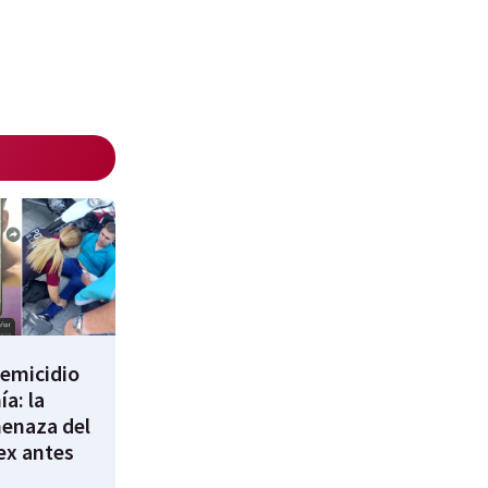
femicidio
a: la
enaza del
 ex antes