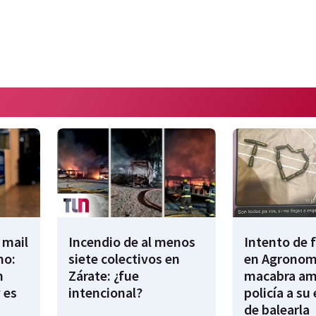
 mail
Incendio de al menos
Intento de 
no:
siete colectivos en
en Agronomí
n
Zárate: ¿fue
macabra am
 es
intencional?
policía a su
de balearla