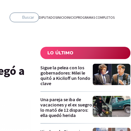
Buscar
DIPUTADOS
INICIO
INICIO
PROGRAMAS COMPLETOS
LO ÚLTIMO
legó a
Sigue la pelea con los
gobernadores: Milei le
quitó a Kiciloff un fondo
clave
Una pareja se iba de
vacaciones y el ex suegro
lo mató de 12 disparos:
ella quedó herida