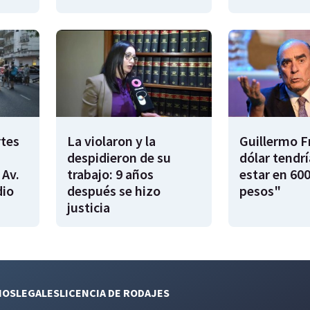
rtes
La violaron y la
Guillermo F
despidieron de su
dólar tendr
 Av.
trabajo: 9 años
estar en 600
dio
después se hizo
pesos"
justicia
NOS
LEGALES
LICENCIA DE RODAJES