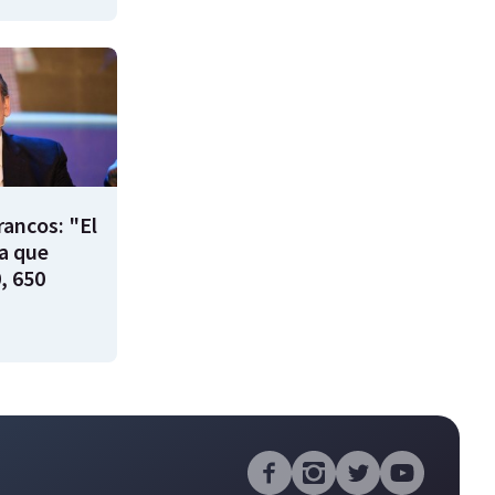
rancos: "El
ía que
, 650