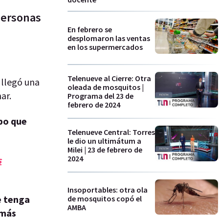
 personas
En febrero se
desplomaron las ventas
en los supermercados
Telenueve al Cierre: Otra
 llegó una
oleada de mosquitos |
ar.
Programa del 23 de
febrero de 2024
mpo que
Telenueve Central: Torres
le dio un ultimátum a
Milei | 23 de febrero de
2024
s
Insoportables: otra ola
e tenga
de mosquitos copó el
AMBA
 más