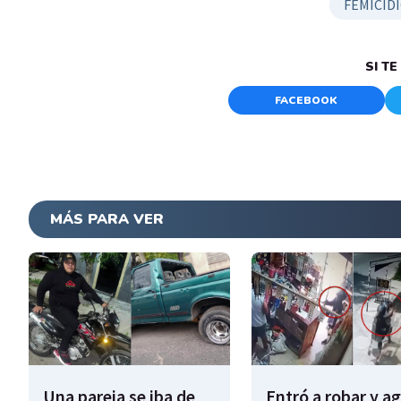
FEMICID
SI T
FACEBOOK
MÁS PARA VER
Una pareja se iba de
Entró a robar y a