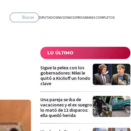
Buscar
DIPUTADOS
INICIO
INICIO
PROGRAMAS COMPLETOS
LO ÚLTIMO
Sigue la pelea con los
gobernadores: Milei le
quitó a Kiciloff un fondo
clave
Una pareja se iba de
vacaciones y el ex suegro
lo mató de 12 disparos:
ella quedó herida