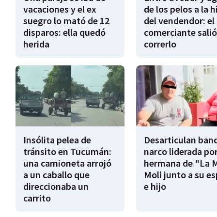
vacaciones y el ex
de los pelos a la h
suegro lo mató de 12
del vendendor: el
disparos: ella quedó
comerciante salió
herida
correrlo
Insólita pelea de
Desarticulan ban
tránsito en Tucumán:
narco liderada por
una camioneta arrojó
hermana de "La 
a un caballo que
Moli junto a su e
direccionaba un
e hijo
carrito