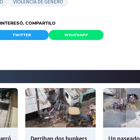
IO
VIOLENCIA DE GÉNERO
E INTERESÓ, COMPARTILO
TWITTER
WHATSAPP
garró
Derriban dos bunkers
Un paseador