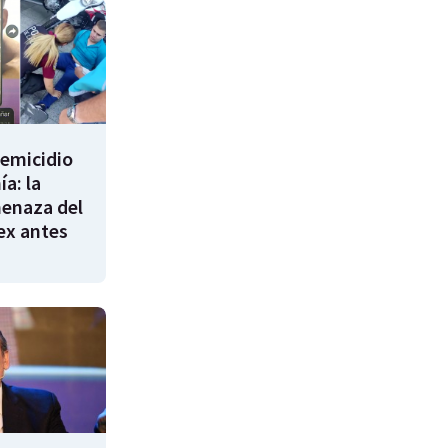
femicidio
a: la
enaza del
 ex antes