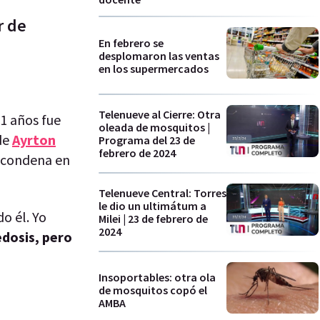
r de
En febrero se
desplomaron las ventas
en los supermercados
Telenueve al Cierre: Otra
1 años fue
oleada de mosquitos |
de
Ayrton
Programa del 23 de
febrero de 2024
a condena en
Telenueve Central: Torres
le dio un ultimátum a
o él. Yo
Milei | 23 de febrero de
2024
edosis, pero
Insoportables: otra ola
de mosquitos copó el
AMBA