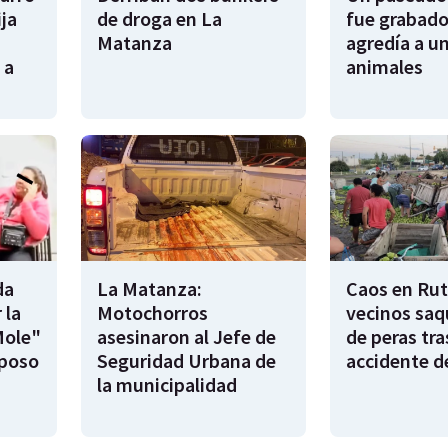
ija
de droga en La
fue grabado
Matanza
agredía a un
 a
animales
da
La Matanza:
Caos en Rut
 la
Motochorros
vecinos saq
Mole"
asesinaron al Jefe de
de peras tra
sposo
Seguridad Urbana de
accidente d
la municipalidad