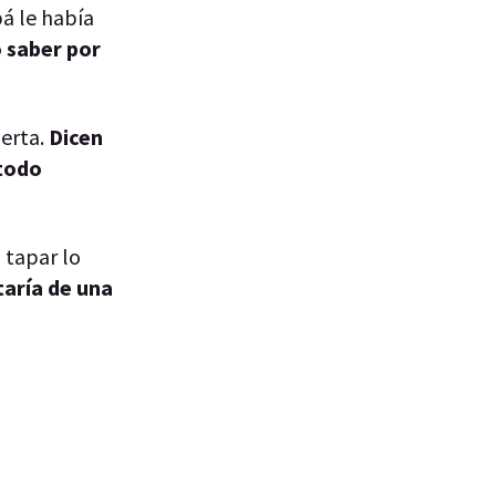
pá le había
o saber por
uerta.
Dicen
 todo
 tapar lo
taría de una