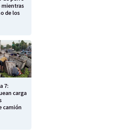
 mientras
o de los
a 7:
uean carga
s
e camión