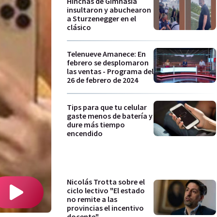
Hinchas de Gimnasia
insultaron y abuchearon
a Sturzenegger en el
clásico
Telenueve Amanece: En
febrero se desplomaron
las ventas - Programa del
26 de febrero de 2024
Tips para que tu celular
gaste menos de batería y
dure más tiempo
encendido
Nicolás Trotta sobre el
ciclo lectivo "El estado
no remite a las
provincias el incentivo
docente"