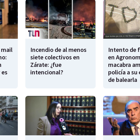
 mail
Incendio de al menos
Intento de 
no:
siete colectivos en
en Agronomí
n
Zárate: ¿fue
macabra am
 es
intencional?
policía a su
de balearla