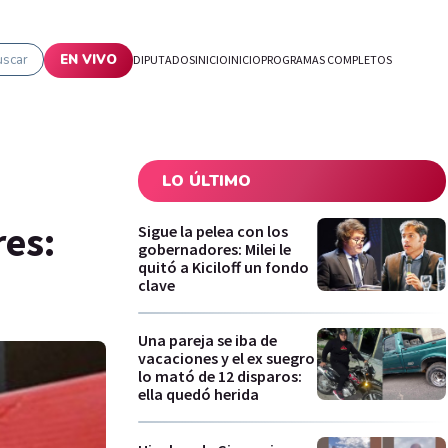
uscar
EN VIVO
DIPUTADOS
INICIO
INICIO
PROGRAMAS COMPLETOS
LO ÚLTIMO
res:
Sigue la pelea con los
gobernadores: Milei le
quitó a Kiciloff un fondo
clave
Una pareja se iba de
vacaciones y el ex suegro
lo mató de 12 disparos:
ella quedó herida