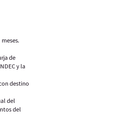
6 meses.
rja de
INDEC y la
con destino
al del
entos del