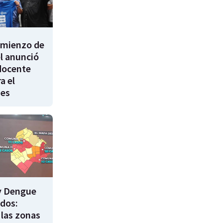
comienzo de
él anunció
docente
a el
nes
y Dengue
ados:
 las zonas