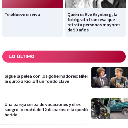
TeleNueve en vivo
Quién es Eve Grynberg, la
fotógrafa francesa que
retrata personas mayores
de 50 años
LO ÚLTIMO
Sigue la pelea con los gobernadores: Milei
le quitó a Kiciloff un fondo clave
Una pareja se iba de vacaciones y el ex
suegro lo mató de 12 disparos: ella quedó
herida