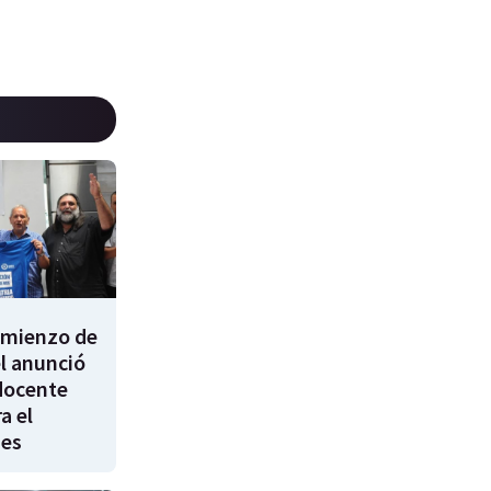
comienzo de
él anunció
docente
a el
nes