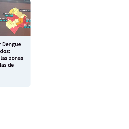
y Dengue
ados:
 las zonas
das de