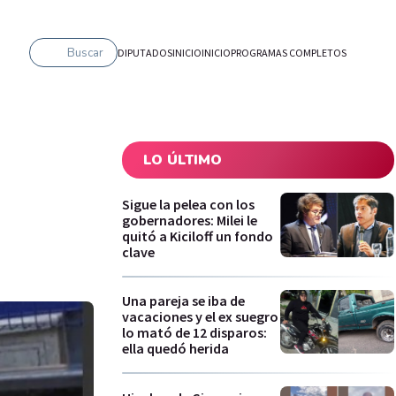
Buscar
DIPUTADOS
INICIO
INICIO
PROGRAMAS COMPLETOS
LO ÚLTIMO
Sigue la pelea con los
gobernadores: Milei le
quitó a Kiciloff un fondo
clave
Una pareja se iba de
vacaciones y el ex suegro
lo mató de 12 disparos:
ella quedó herida