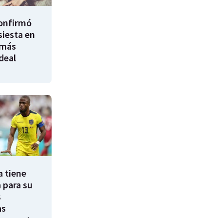
confirmó
siesta en
 más
ideal
a tiene
 para su
s
as