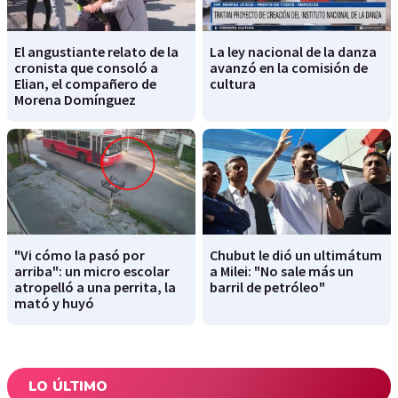
El angustiante relato de la
La ley nacional de la danza
cronista que consoló a
avanzó en la comisión de
Elian, el compañero de
cultura
Morena Domínguez
"Vi cómo la pasó por
Chubut le dió un ultimátum
arriba": un micro escolar
a Milei: "No sale más un
atropelló a una perrita, la
barril de petróleo"
mató y huyó
LO ÚLTIMO