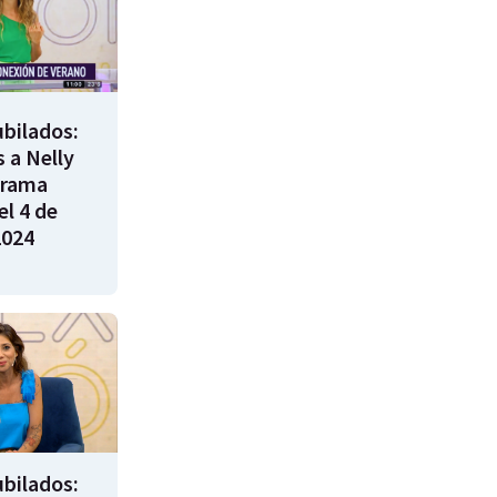
bilados:
 a Nelly
grama
l 4 de
2024
bilados: