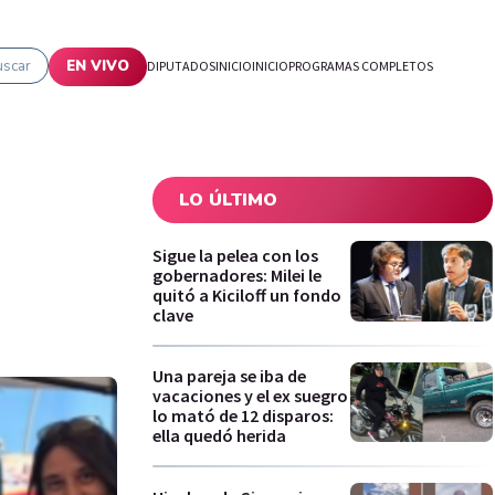
uscar
EN VIVO
DIPUTADOS
INICIO
INICIO
PROGRAMAS COMPLETOS
LO ÚLTIMO
e
Sigue la pelea con los
gobernadores: Milei le
quitó a Kiciloff un fondo
clave
Una pareja se iba de
vacaciones y el ex suegro
lo mató de 12 disparos:
ella quedó herida