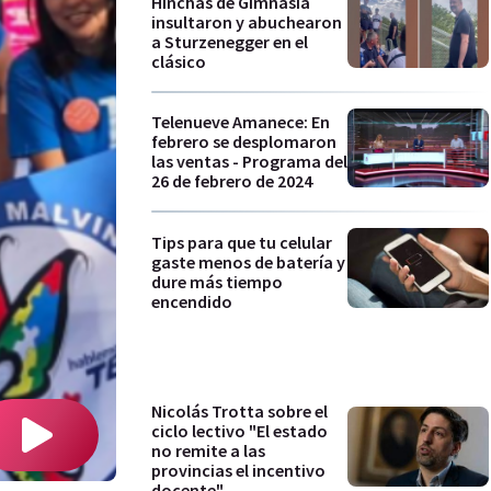
Hinchas de Gimnasia
insultaron y abuchearon
a Sturzenegger en el
clásico
Telenueve Amanece: En
febrero se desplomaron
las ventas - Programa del
26 de febrero de 2024
Tips para que tu celular
gaste menos de batería y
dure más tiempo
encendido
Nicolás Trotta sobre el
ciclo lectivo "El estado
no remite a las
provincias el incentivo
docente"