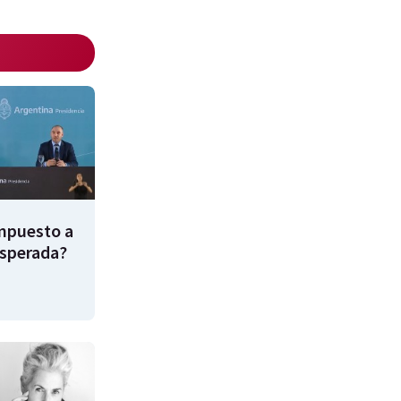
impuesto a
esperada?