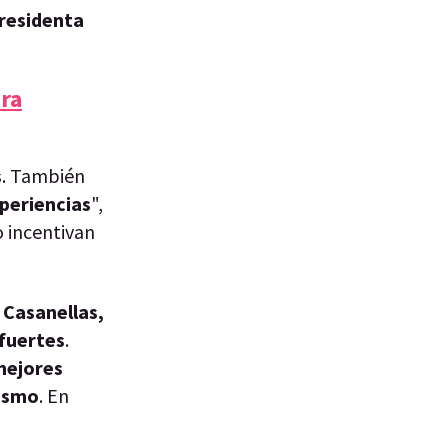
residenta
ara
s
. También
periencias
",
o incentivan
 Casanellas,
 fuertes
.
mejores
mismo
. En