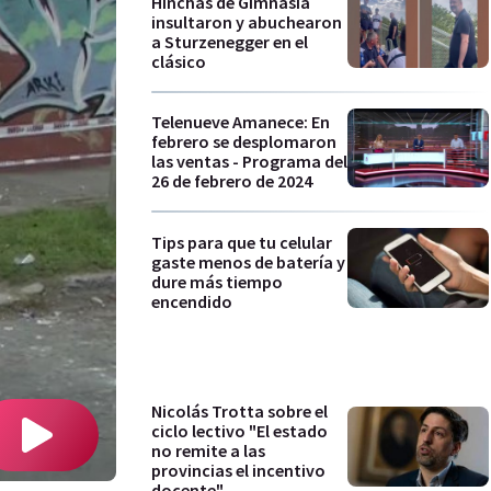
Hinchas de Gimnasia
insultaron y abuchearon
a Sturzenegger en el
clásico
Telenueve Amanece: En
febrero se desplomaron
las ventas - Programa del
26 de febrero de 2024
Tips para que tu celular
gaste menos de batería y
dure más tiempo
encendido
Nicolás Trotta sobre el
ciclo lectivo "El estado
no remite a las
provincias el incentivo
docente"