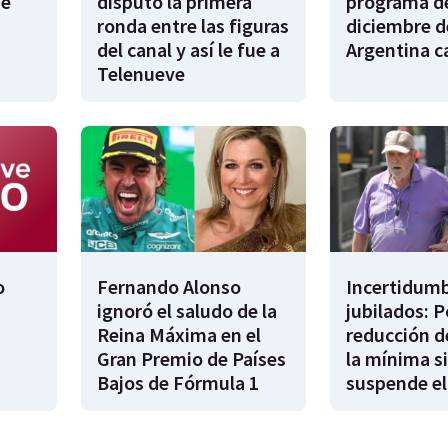
de
disputó la primera
programa de
ronda entre las figuras
diciembre d
del canal y así le fue a
Argentina 
Telenueve
o
Fernando Alonso
Incertidumb
ignoró el saludo de la
jubilados: P
Reina Máxima en el
reducción d
Gran Premio de Países
la mínima si
Bajos de Fórmula 1
suspende el