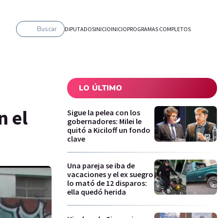
Buscar
DIPUTADOS
INICIO
INICIO
PROGRAMAS COMPLETOS
LO ÚLTIMO
n el
Sigue la pelea con los
gobernadores: Milei le
quitó a Kiciloff un fondo
clave
Una pareja se iba de
vacaciones y el ex suegro
lo mató de 12 disparos:
ella quedó herida