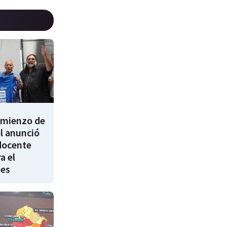
comienzo de
él anunció
docente
a el
nes