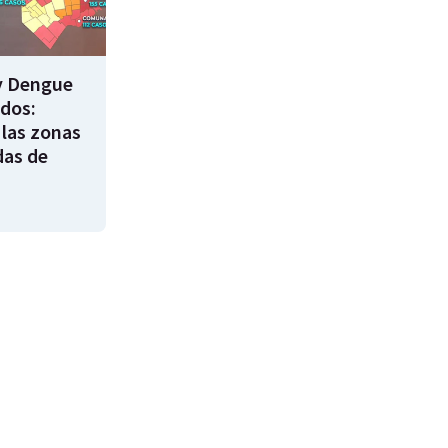
y Dengue
ados:
 las zonas
das de