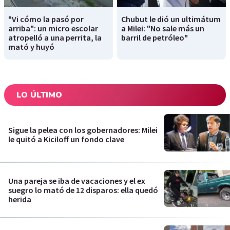
"Vi cómo la pasó por
Chubut le dió un ultimátum
arriba": un micro escolar
a Milei: "No sale más un
atropelló a una perrita, la
barril de petróleo"
mató y huyó
LO ÚLTIMO
Sigue la pelea con los gobernadores: Milei
le quitó a Kiciloff un fondo clave
Una pareja se iba de vacaciones y el ex
suegro lo mató de 12 disparos: ella quedó
herida