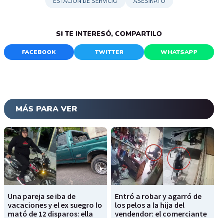
ESTACIÓN DE SERVICIO
ASESINATO
SI TE INTERESÓ, COMPARTILO
FACEBOOK
TWITTER
WHATSAPP
MÁS PARA VER
Una pareja se iba de
Entró a robar y agarró de
vacaciones y el ex suegro lo
los pelos a la hija del
mató de 12 disparos: ella
vendendor: el comerciante