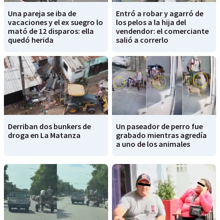
Una pareja se iba de
Entró a robar y agarró de
vacaciones y el ex suegro lo
los pelos a la hija del
mató de 12 disparos: ella
vendendor: el comerciante
quedó herida
salió a correrlo
Derriban dos bunkers de
Un paseador de perro fue
droga en La Matanza
grabado mientras agredía
a uno de los animales