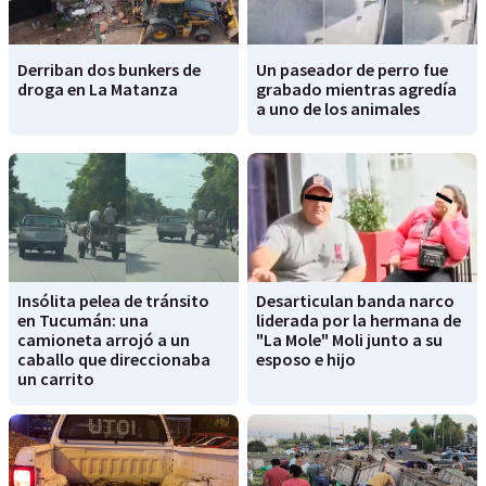
Derriban dos bunkers de
Un paseador de perro fue
droga en La Matanza
grabado mientras agredía
a uno de los animales
Insólita pelea de tránsito
Desarticulan banda narco
en Tucumán: una
liderada por la hermana de
camioneta arrojó a un
"La Mole" Moli junto a su
caballo que direccionaba
esposo e hijo
un carrito