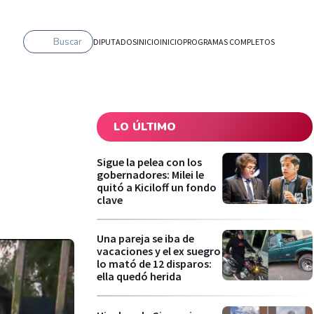
Buscar
DIPUTADOS
INICIO
INICIO
PROGRAMAS COMPLETOS
LO ÚLTIMO
s
Sigue la pelea con los
gobernadores: Milei le
quitó a Kiciloff un fondo
clave
Una pareja se iba de
vacaciones y el ex suegro
lo mató de 12 disparos:
ella quedó herida