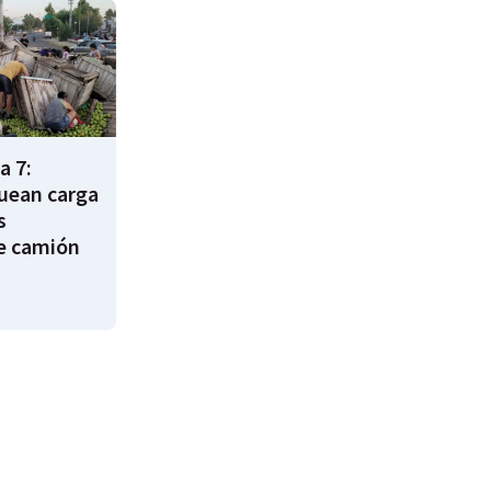
a 7:
uean carga
s
e camión