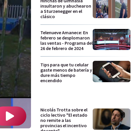
Hinchas de Gimnasia
insultaron y abuchearon
a Sturzenegger en el
clásico
Telenueve Amanece: En
febrero se desplomaron
las ventas - Programa del
26 de febrero de 2024
Tips para que tu celular
gaste menos de batería y
dure más tiempo
encendido
Nicolás Trotta sobre el
ciclo lectivo "El estado
no remite a las
provincias el incentivo
docente"