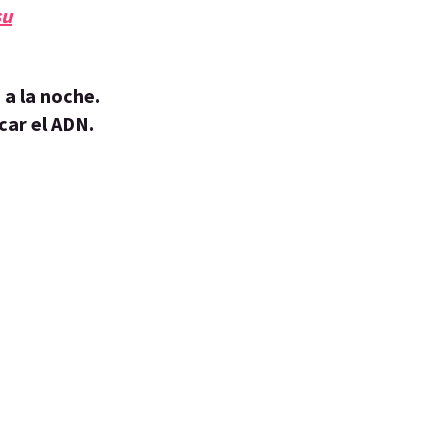
su
 a la noche.
car el ADN.