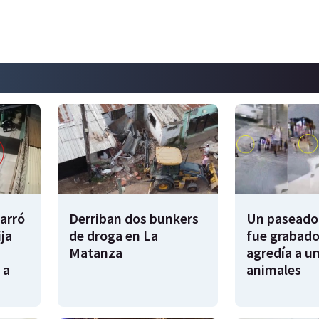
garró
Derriban dos bunkers
Un paseador
ija
de droga en La
fue grabado
Matanza
agredía a un
 a
animales