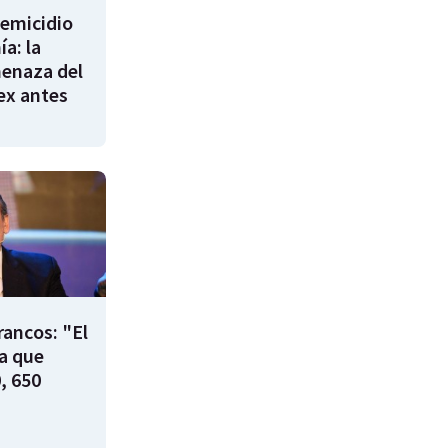
femicidio
a: la
enaza del
 ex antes
rancos: "El
ía que
, 650