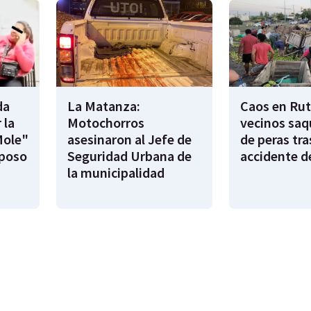
da
La Matanza:
Caos en Rut
 la
Motochorros
vecinos saq
Mole"
asesinaron al Jefe de
de peras tra
sposo
Seguridad Urbana de
accidente d
la municipalidad