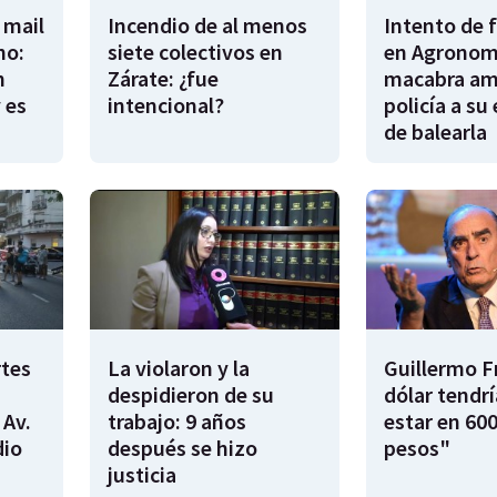
 mail
Incendio de al menos
Intento de 
no:
siete colectivos en
en Agronomí
n
Zárate: ¿fue
macabra am
 es
intencional?
policía a su
de balearla
rtes
La violaron y la
Guillermo F
despidieron de su
dólar tendr
 Av.
trabajo: 9 años
estar en 600
dio
después se hizo
pesos"
justicia