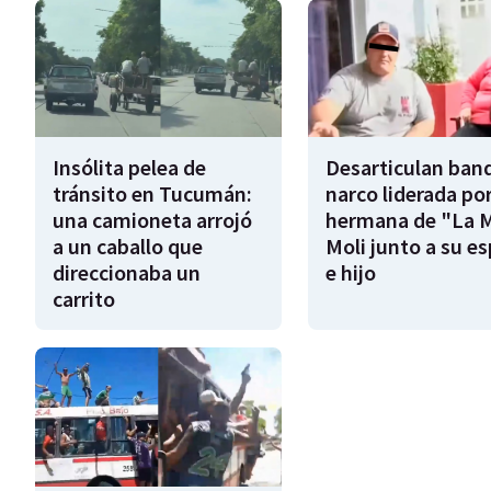
Insólita pelea de
Desarticulan ban
tránsito en Tucumán:
narco liderada por
una camioneta arrojó
hermana de "La 
a un caballo que
Moli junto a su e
direccionaba un
e hijo
carrito