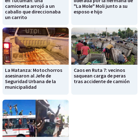
en Tucumán: una
liderada por la hermana de
camioneta arrojó a un
"La Mole" Moli junto a su
caballo que direccionaba
esposo e hijo
un carrito
La Matanza: Motochorros
Caos en Ruta 7: vecinos
asesinaron al Jefe de
saquean carga de peras
Seguridad Urbana de la
tras accidente de camión
municipalidad