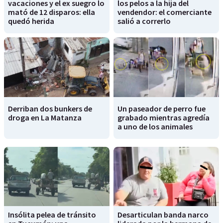
vacaciones y el ex suegro lo
los pelos a la hija del
mató de 12 disparos: ella
vendendor: el comerciante
quedó herida
salió a correrlo
Derriban dos bunkers de
Un paseador de perro fue
droga en La Matanza
grabado mientras agredía
a uno de los animales
Insólita pelea de tránsito
Desarticulan banda narco