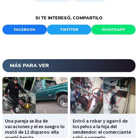
SI TE INTERESÓ, COMPARTILO
FACEBOOK
TWITTER
WHATSAPP
MÁS PARA VER
Una pareja se iba de
Entró a robar y agarró de
vacaciones y el ex suegro lo
los pelos a la hija del
mató de 12 disparos: ella
vendendor: el comerciante
quedó herida
salió a correrlo