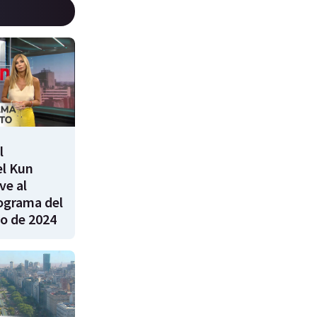
l
el Kun
ve al
rograma del
ro de 2024