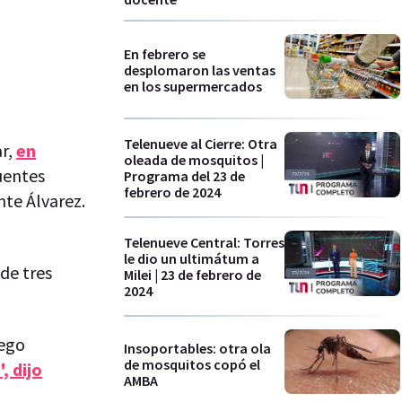
En febrero se
desplomaron las ventas
en los supermercados
Telenueve al Cierre: Otra
ar,
en
oleada de mosquitos |
cuentes
Programa del 23 de
febrero de 2024
nte Álvarez.
Telenueve Central: Torres
le dio un ultimátum a
 de tres
Milei | 23 de febrero de
2024
iego
Insoportables: otra ola
de mosquitos copó el
, dijo
AMBA