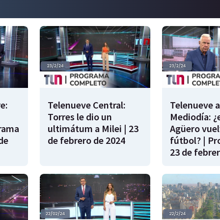
e:
Telenueve Central:
Telenueve a
Torres le dio un
Mediodía: ¿
grama
ultimátum a Milei | 23
Agüero vuel
de
de febrero de 2024
fútbol? | P
23 de febre