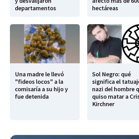
y desvalijaron
afectó más de 600
departamentos
hectáreas
Una madre le llevó
Sol Negro: qué
"fideos locos" a la
significa el tatuaj
comisaría a su hijo y
nazi del hombre 
fue detenida
quiso matar a Cri
Kirchner