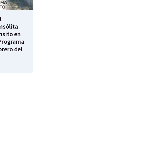
l
nsólita
nsito en
Programa
brero del