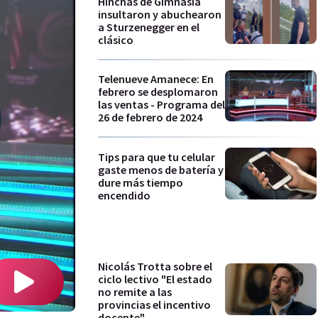
Hinchas de Gimnasia
insultaron y abuchearon
a Sturzenegger en el
clásico
Telenueve Amanece: En
febrero se desplomaron
las ventas - Programa del
26 de febrero de 2024
Tips para que tu celular
gaste menos de batería y
dure más tiempo
encendido
Nicolás Trotta sobre el
ciclo lectivo "El estado
no remite a las
provincias el incentivo
docente"