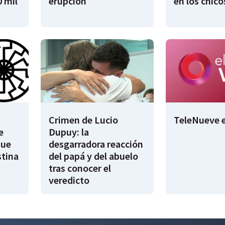
 mil
erupción
en los chico
Crimen de Lucio
TeleNueve e
e
Dupuy: la
que
desgarradora reacción
stina
del papá y del abuelo
tras conocer el
veredicto