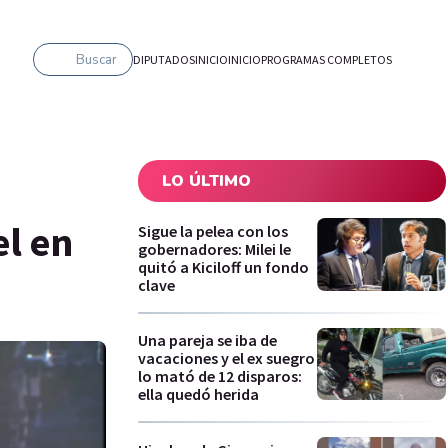
Buscar
DIPUTADOS
INICIO
INICIO
PROGRAMAS COMPLETOS
LO ÚLTIMO
el en
Sigue la pelea con los
gobernadores: Milei le
quitó a Kiciloff un fondo
clave
Una pareja se iba de
vacaciones y el ex suegro
lo mató de 12 disparos:
ella quedó herida