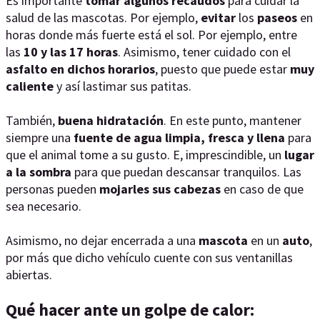
Es importante
tomar algunos recaudos
para cuidar la
salud de las mascotas. Por ejemplo,
evitar
los
paseos
en
horas donde más fuerte está el sol. Por ejemplo, entre
las
10 y las 17 horas
. Asimismo, tener cuidado con el
asfalto en dichos horarios
, puesto que puede estar
muy
caliente
y así lastimar sus patitas.
También,
buena hidratación
. En este punto, mantener
siempre una
fuente de agua limpia, fresca y llena
para
que el animal tome a su gusto. E, imprescindible, un
lugar
a la sombra
para que puedan descansar tranquilos. Las
personas pueden
mojarles sus cabezas
en caso de que
sea necesario.
Asimismo, no dejar encerrada a una
mascota
en un
auto
,
por más que dicho vehículo cuente con sus ventanillas
abiertas.
Qué hacer ante un golpe de calor: