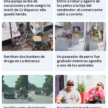
Una pareja se iba de
Entró a robar y agarró de
vacaciones y el ex suegro lo
los pelos a la hija del
mató de 12 disparos: ella
vendendor: el comerciante
quedó herida
salió a correrlo
Derriban dos bunkers de
Un paseador de perro fue
droga en La Matanza
grabado mientras agredía
a uno de los animales
Insólita pelea de tránsito
Desarticulan banda narco