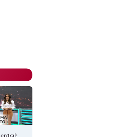
entral: