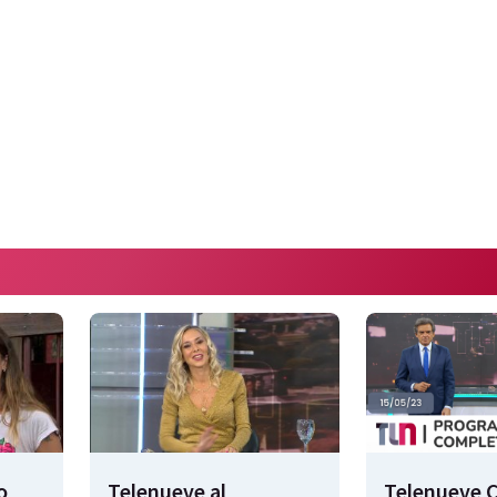
o
Telenueve al
Telenueve C