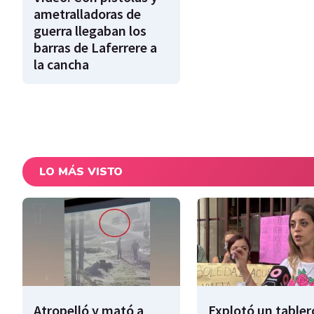
ametralladoras de
guerra llegaban los
barras de Laferrere a
la cancha
LO MÁS VISTO
Atropelló y mató a
Explotó un tabler