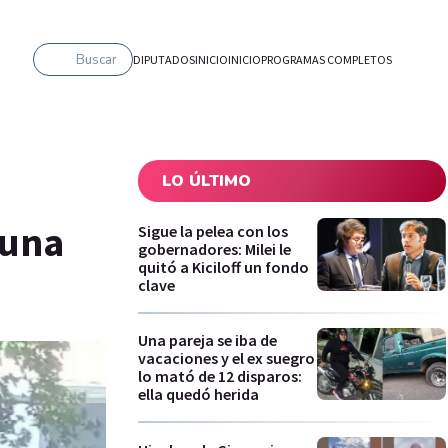
Buscar
DIPUTADOS
INICIO
INICIO
PROGRAMAS COMPLETOS
LO ÚLTIMO
 una
Sigue la pelea con los
gobernadores: Milei le
quitó a Kiciloff un fondo
clave
Una pareja se iba de
vacaciones y el ex suegro
lo mató de 12 disparos:
ella quedó herida