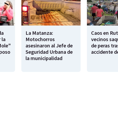
da
La Matanza:
Caos en Rut
 la
Motochorros
vecinos saq
Mole"
asesinaron al Jefe de
de peras tra
sposo
Seguridad Urbana de
accidente d
la municipalidad