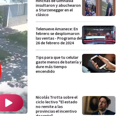
Hinchas de Gimnasia
insultaron y abuchearon
a Sturzenegger en el
clásico
Telenueve Amanece: En
febrero se desplomaron
las ventas - Programa del
26 de febrero de 2024
Tips para que tu celular
gaste menos de batería y
dure más tiempo
encendido
Nicolás Trotta sobre el
ciclo lectivo "El estado
no remite a las
provincias el incentivo
docente"