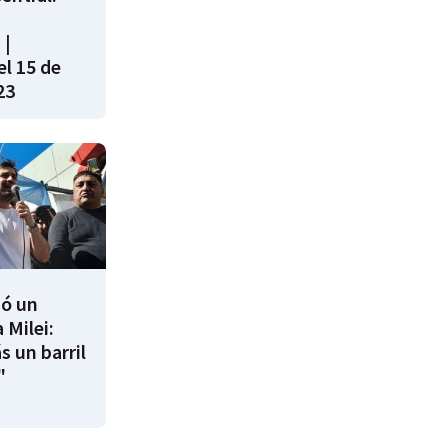
 |
l 15 de
23
ió un
 Milei:
s un barril
"