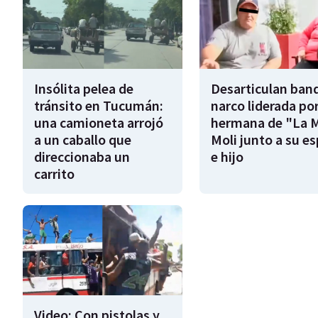
Insólita pelea de
Desarticulan ban
tránsito en Tucumán:
narco liderada por
una camioneta arrojó
hermana de "La 
a un caballo que
Moli junto a su e
direccionaba un
e hijo
carrito
Video: Con pistolas y