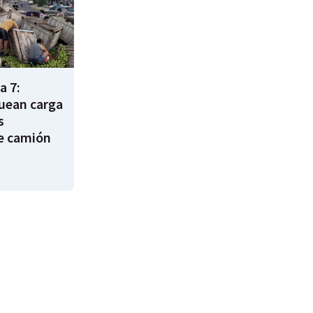
a 7:
uean carga
s
e camión