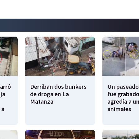
garró
Derriban dos bunkers
Un paseador
ija
de droga en La
fue grabado
Matanza
agredía a un
 a
animales