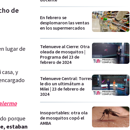
echo de
En febrero se
desplomaron las ventas
en los supermercados
Telenueve al Cierre: Otra
en lugar de
oleada de mosquitos |
Programa del 23 de
febrero de 2024
 casa, y
Telenueve Central: Torres
 encargado
le dio un ultimátum a
Milei | 23 de febrero de
2024
Palermo
Insoportables: otra ola
pudo porque
de mosquitos copó el
AMBA
se, estaban