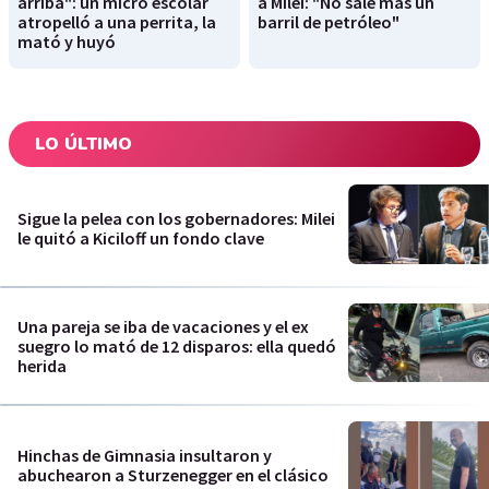
arriba": un micro escolar
a Milei: "No sale más un
atropelló a una perrita, la
barril de petróleo"
mató y huyó
LO ÚLTIMO
Sigue la pelea con los gobernadores: Milei
le quitó a Kiciloff un fondo clave
Una pareja se iba de vacaciones y el ex
suegro lo mató de 12 disparos: ella quedó
herida
Hinchas de Gimnasia insultaron y
abuchearon a Sturzenegger en el clásico