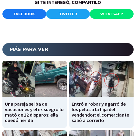
SI TE INTERESÓ, COMPARTILO
FACEBOOK
TWITTER
WHATSAPP
MÁS PARA VER
Una pareja se iba de
Entró a robar y agarró de
vacaciones y el ex suegro lo
los pelos a la hija del
mató de 12 disparos: ella
vendendor: el comerciante
quedó herida
salió a correrlo