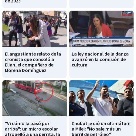
de 2023
El angustiante relato de la
La ley nacional de la danza
cronista que consoló a
avanzó en la comisión de
Elian, el compañero de
cultura
Morena Domínguez
"Vi cómo la pasó por
Chubut le dió un ultimátum
arriba": un micro escolar
a Milei: "No sale más un
atropelló a una perrita, la
barril de petróleo"