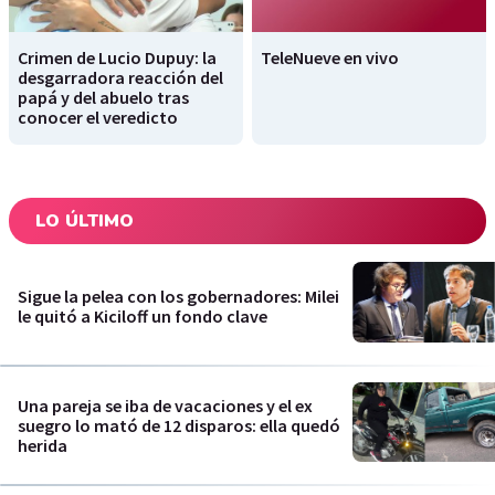
Crimen de Lucio Dupuy: la
TeleNueve en vivo
desgarradora reacción del
papá y del abuelo tras
conocer el veredicto
LO ÚLTIMO
Sigue la pelea con los gobernadores: Milei
le quitó a Kiciloff un fondo clave
Una pareja se iba de vacaciones y el ex
suegro lo mató de 12 disparos: ella quedó
herida