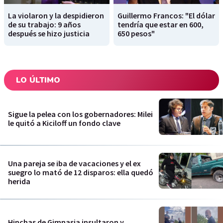
La violaron y la despidieron
Guillermo Francos: "El dólar
de su trabajo: 9 años
tendría que estar en 600,
después se hizo justicia
650 pesos"
LO ÚLTIMO
Sigue la pelea con los gobernadores: Milei
le quitó a Kiciloff un fondo clave
Una pareja se iba de vacaciones y el ex
suegro lo mató de 12 disparos: ella quedó
herida
Hinchas de Gimnasia insultaron y