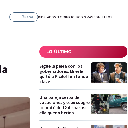
Buscar
DIPUTADOS
INICIO
INICIO
PROGRAMAS COMPLETOS
LO ÚLTIMO
da
Sigue la pelea con los
gobernadores: Milei le
quitó a Kiciloff un fondo
clave
Una pareja se iba de
vacaciones y el ex suegro
lo mató de 12 disparos:
ella quedó herida