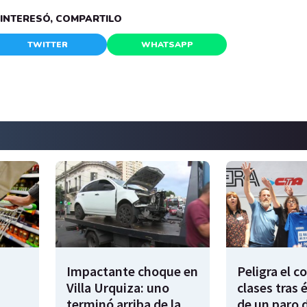
E INTERESÓ, COMPARTILO
TWITTER
WHATSAPP
Impactante choque en
Peligra el 
Villa Urquiza: uno
clases tras 
terminó arriba de la
de un paro 