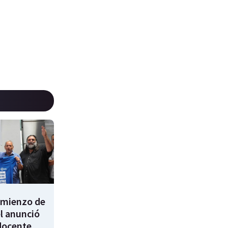
comienzo de
él anunció
docente