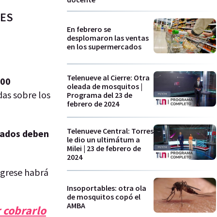
SES
En febrero se
desplomaron las ventas
en los supermercados
Telenueve al Cierre: Otra
000
oleada de mosquitos |
das sobre los
Programa del 23 de
febrero de 2024
Telenueve Central: Torres
rados deben
le dio un ultimátum a
Milei | 23 de febrero de
2024
ingrese habrá
Insoportables: otra ola
de mosquitos copó el
AMBA
 cobrarlo