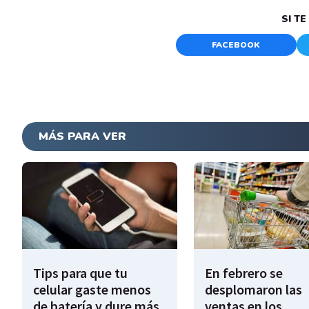
SI T
FACEBOOK
MÁS PARA VER
Tips para que tu
En febrero se
celular gaste menos
desplomaron las
de batería y dure más
ventas en los