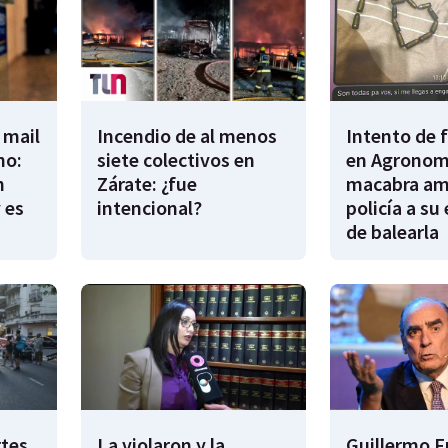
 mail
Incendio de al menos
Intento de 
no:
siete colectivos en
en Agronomí
n
Zárate: ¿fue
macabra am
 es
intencional?
policía a su
de balearla
rtes
La violaron y la
Guillermo F