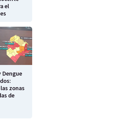
a el
nes
y Dengue
ados:
 las zonas
das de