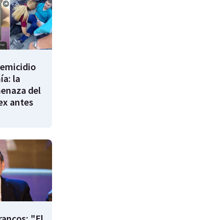
femicidio
a: la
enaza del
 ex antes
rancos: "El