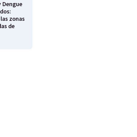
y Dengue
ados:
 las zonas
das de