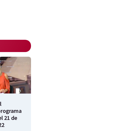
l
programa
l 21 de
22