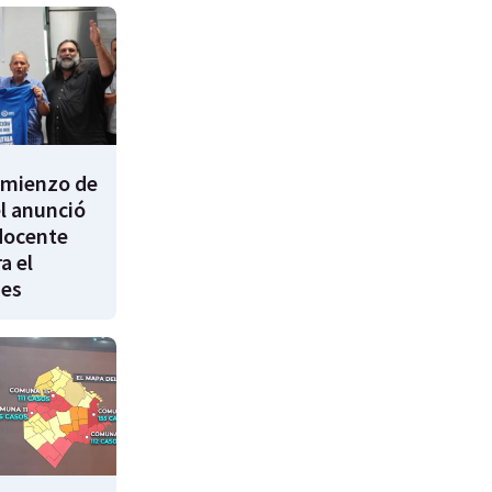
comienzo de
él anunció
docente
a el
nes