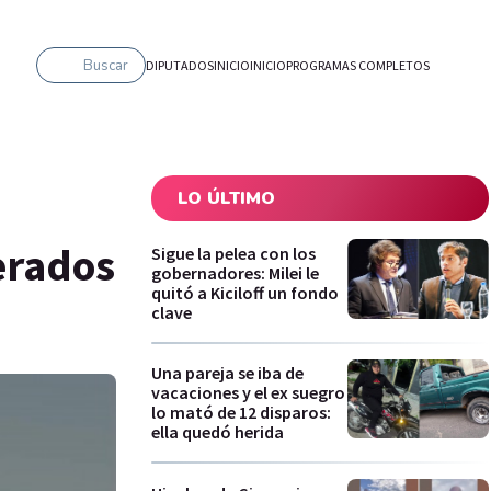
Buscar
DIPUTADOS
INICIO
INICIO
PROGRAMAS COMPLETOS
LO ÚLTIMO
perados
Sigue la pelea con los
gobernadores: Milei le
quitó a Kiciloff un fondo
clave
Una pareja se iba de
vacaciones y el ex suegro
lo mató de 12 disparos:
ella quedó herida