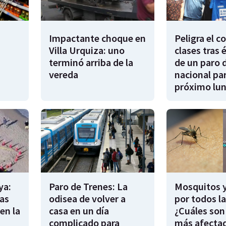
Impactante choque en
Peligra el 
Villa Urquiza: uno
clases tras 
terminó arriba de la
de un paro 
vereda
nacional par
próximo lu
ya:
Paro de Trenes: La
Mosquitos 
as
odisea de volver a
por todos l
en la
casa en un día
¿Cuáles son
complicado para
más afecta