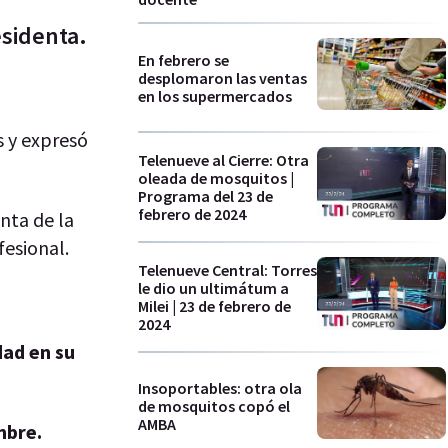
esidenta.
En febrero se
desplomaron las ventas
en los supermercados
s y expresó
Telenueve al Cierre: Otra
oleada de mosquitos |
Programa del 23 de
febrero de 2024
nta de la
fesional.
Telenueve Central: Torres
le dio un ultimátum a
Milei | 23 de febrero de
2024
dad en su
Insoportables: otra ola
de mosquitos copó el
AMBA
mbre.