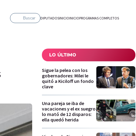
Buscar
DIPUTADOS
INICIO
INICIO
PROGRAMAS COMPLETOS
LO ÚLTIMO
s
Sigue la pelea con los
gobernadores: Milei le
quitó a Kiciloff un fondo
clave
Una pareja se iba de
vacaciones y el ex suegro
lo mató de 12 disparos:
ella quedó herida