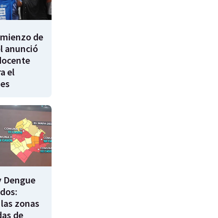
comienzo de
él anunció
docente
a el
nes
y Dengue
ados:
 las zonas
das de