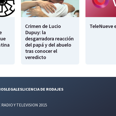
Crimen de Lucio
TeleNueve e
e
Dupuy: la
que
desgarradora reacción
stina
del papá y del abuelo
tras conocer el
veredicto
NOS
LEGALES
LICENCIA DE RODAJES
E RADIO Y TELEVISION 2015