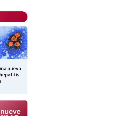
 una nueva
hepatitis
s