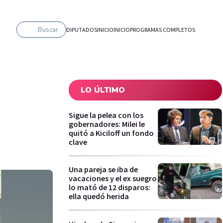
Buscar
DIPUTADOS
INICIO
INICIO
PROGRAMAS COMPLETOS
LO ÚLTIMO
Sigue la pelea con los
gobernadores: Milei le
quitó a Kiciloff un fondo
clave
Una pareja se iba de
vacaciones y el ex suegro
lo mató de 12 disparos:
ella quedó herida