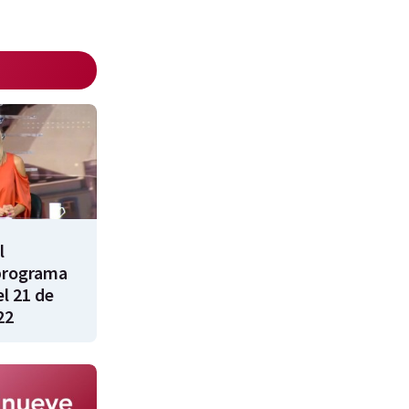
l
programa
l 21 de
22