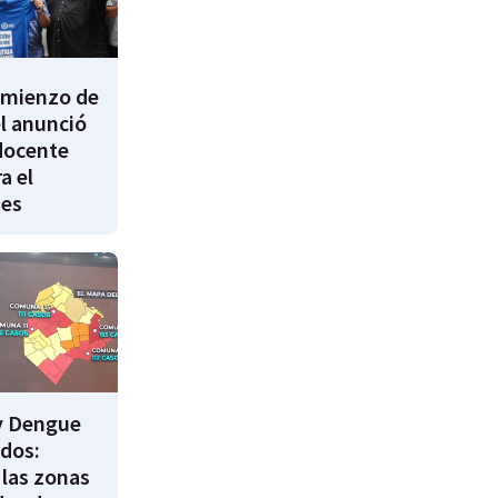
comienzo de
él anunció
docente
a el
nes
y Dengue
ados:
 las zonas