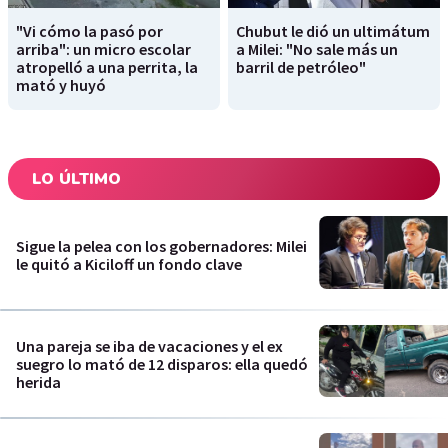
"Vi cómo la pasó por
Chubut le dió un ultimátum
arriba": un micro escolar
a Milei: "No sale más un
atropelló a una perrita, la
barril de petróleo"
mató y huyó
LO ÚLTIMO
Sigue la pelea con los gobernadores: Milei
le quitó a Kiciloff un fondo clave
Una pareja se iba de vacaciones y el ex
suegro lo mató de 12 disparos: ella quedó
herida