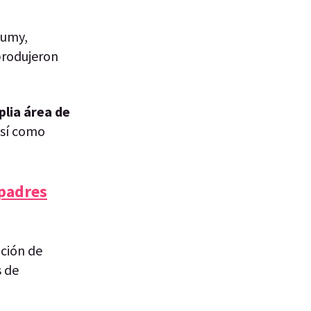
Sumy,
produjeron
lia área de
así como
 padres
ación de
s de