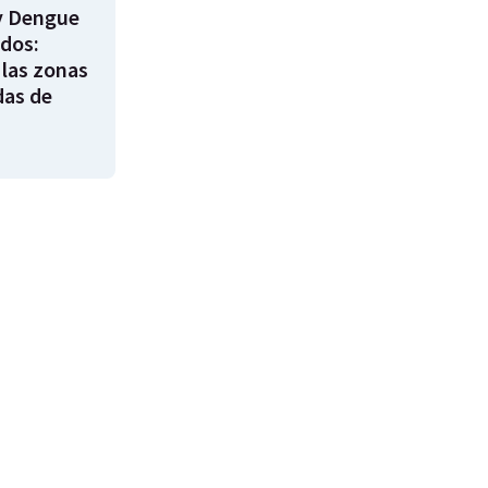
y Dengue
ados:
 las zonas
das de