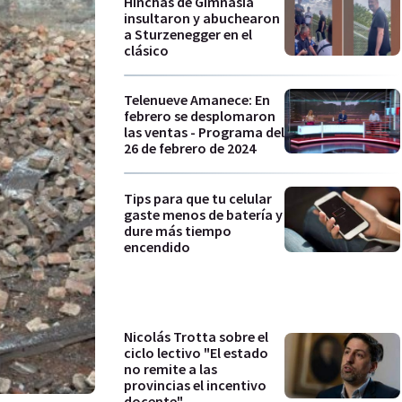
Hinchas de Gimnasia
insultaron y abuchearon
a Sturzenegger en el
clásico
Telenueve Amanece: En
febrero se desplomaron
las ventas - Programa del
26 de febrero de 2024
Tips para que tu celular
gaste menos de batería y
dure más tiempo
encendido
Nicolás Trotta sobre el
ciclo lectivo "El estado
no remite a las
provincias el incentivo
docente"