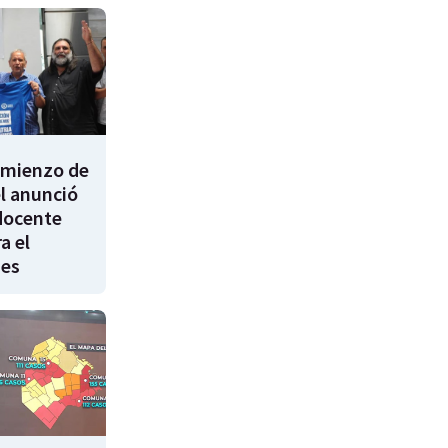
comienzo de
él anunció
docente
a el
nes