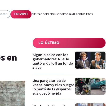
uscar
EN VIVO
DIPUTADOS
INICIO
INICIO
PROGRAMAS COMPLETOS
LO ÚLTIMO
es en
Sigue la pelea con los
gobernadores: Milei le
quitó a Kiciloff un fondo
clave
Una pareja se iba de
vacaciones y el ex suegro
lo mató de 12 disparos:
ella quedó herida