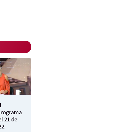
l
programa
l 21 de
22