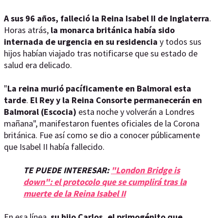
A sus 96 años, falleció la Reina Isabel II de Inglaterra
.
Horas atrás,
la monarca británica había sido
internada de urgencia en su residencia
y todos sus
hijos habían viajado tras notificarse que su estado de
salud era delicado.
"
La reina murió pacíficamente en Balmoral esta
tarde
.
El Rey y la Reina Consorte permanecerán en
Balmoral (Escocia)
esta noche y volverán a Londres
mañana", manifestaron fuentes oficiales de la Corona
británica. Fue así como se dio a conocer públicamente
que Isabel II había fallecido.
TE PUEDE INTERESAR:
"London Bridge is
down": el protocolo que se cumplirá tras la
muerte de la Reina Isabel II
En esa línea,
su hijo Carlos, el primogénito que