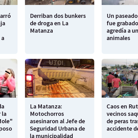
garró
Derriban dos bunkers
Un paseador
ija
de droga en La
fue grabado
Matanza
agredía a un
 a
animales
da
La Matanza:
Caos en Rut
 la
Motochorros
vecinos saq
Mole"
asesinaron al Jefe de
de peras tra
sposo
Seguridad Urbana de
accidente d
la municipalidad