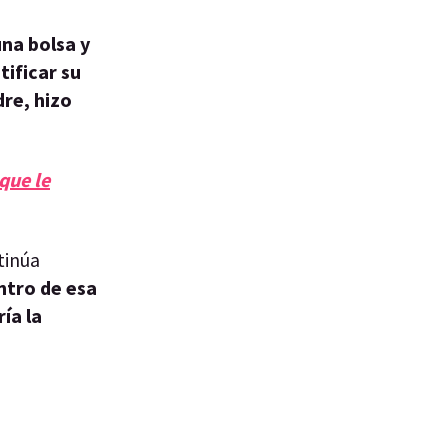
una bolsa y
tificar su
re, hizo
que le
tinúa
ntro de esa
ía la