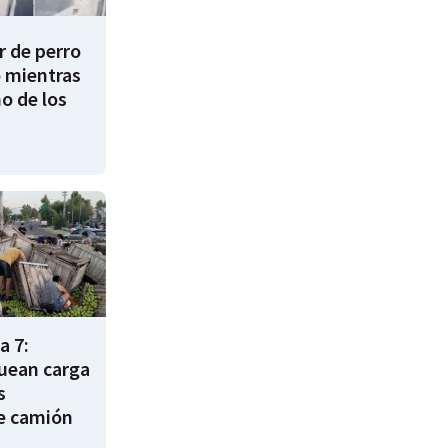
 de perro
 mientras
o de los
a 7:
uean carga
s
e camión