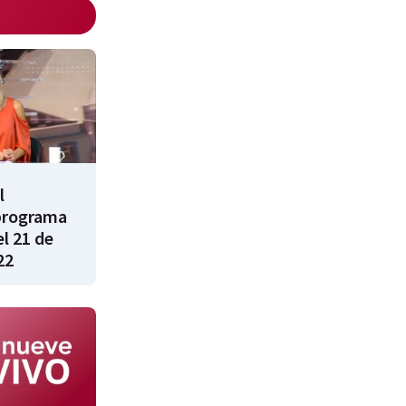
l
programa
l 21 de
22