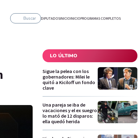
Buscar
DIPUTADOS
INICIO
INICIO
PROGRAMAS COMPLETOS
LO ÚLTIMO
n
Sigue la pelea con los
gobernadores: Milei le
quitó a Kiciloff un fondo
clave
Una pareja se iba de
vacaciones y el ex suegro
lo mató de 12 disparos:
ella quedó herida