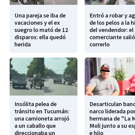
Una pareja se iba de
Entró a robar y a
vacaciones y el ex
de los pelos a la h
suegro lo mató de 12
del vendendor: el
disparos: ella quedó
comerciante salió
herida
correrlo
Insólita pelea de
Desarticulan ban
tránsito en Tucumán:
narco liderada por
una camioneta arrojó
hermana de "La 
a un caballo que
Moli junto a su e
direccionaba un
e hijo