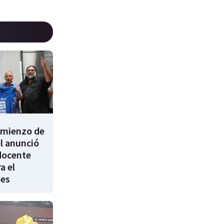
comienzo de
él anunció
docente
a el
nes