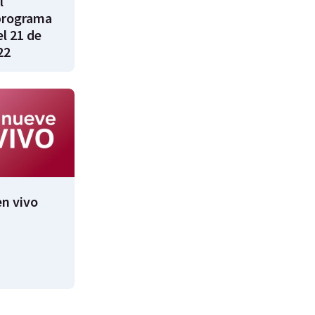
l
programa
l 21 de
22
n vivo