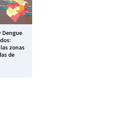
y Dengue
ados:
 las zonas
das de