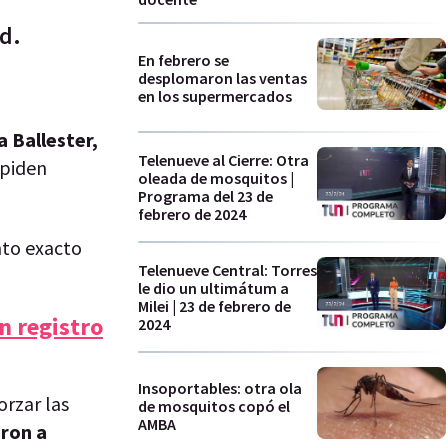
ad.
En febrero se
desplomaron las ventas
en los supermercados
a Ballester,
Telenueve al Cierre: Otra
 piden
oleada de mosquitos |
Programa del 23 de
febrero de 2024
nto exacto
Telenueve Central: Torres
le dio un ultimátum a
Milei | 23 de febrero de
un registro
2024
Insoportables: otra ola
orzar las
de mosquitos copó el
AMBA
eron a