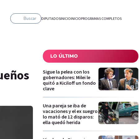
Buscar
DIPUTADOS
INICIO
INICIO
PROGRAMAS COMPLETOS
LO ÚLTIMO
dueños
Sigue la pelea con los
gobernadores: Milei le
quitó a Kiciloff un fondo
clave
Una pareja se iba de
vacaciones y el ex suegro
lo mató de 12 disparos:
ella quedó herida