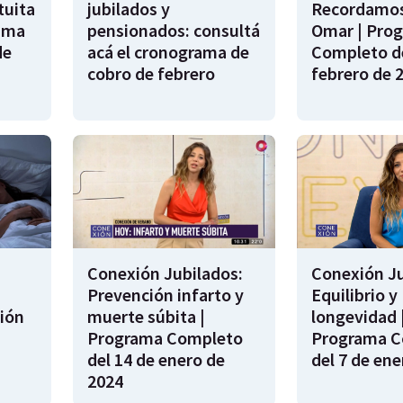
tuita
jubilados y
Recordamos
rama
pensionados: consultá
Omar | Pro
de
acá el cronograma de
Completo de
cobro de febrero
febrero de 
Conexión Jubilados:
Conexión Ju
Prevención infarto y
Equilibrio y
ión
muerte súbita |
longevidad 
s
Programa Completo
Programa C
del 14 de enero de
del 7 de ene
2024