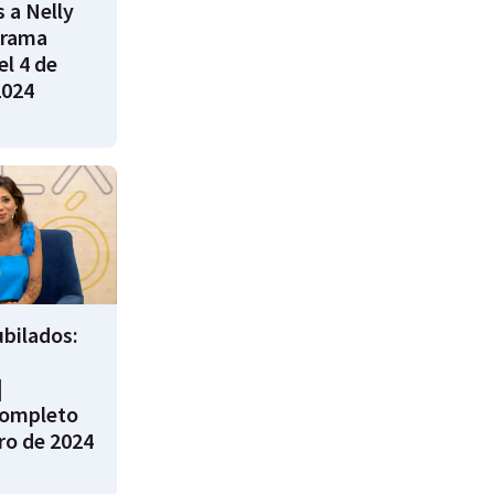
 a Nelly
grama
l 4 de
2024
bilados:
|
ompleto
ro de 2024