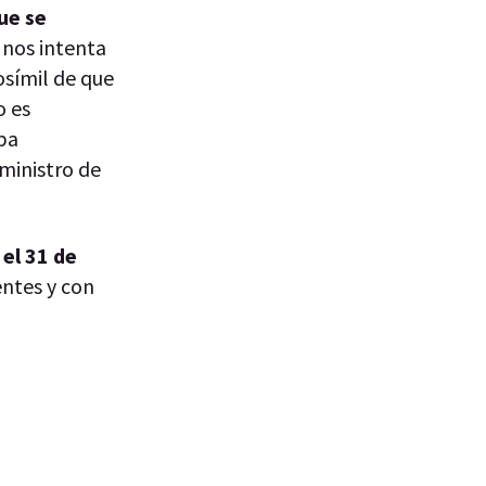
ue se
o nos intenta
osímil de que
o es
aba
 ministro de
el 31 de
entes y con