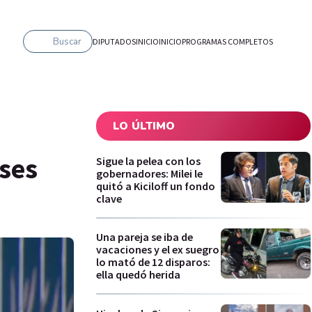
Buscar
DIPUTADOS
INICIO
INICIO
PROGRAMAS COMPLETOS
LO ÚLTIMO
ases
Sigue la pelea con los
gobernadores: Milei le
quitó a Kiciloff un fondo
clave
Una pareja se iba de
vacaciones y el ex suegro
lo mató de 12 disparos:
ella quedó herida