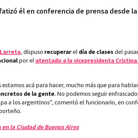
atizó él en conferencia de prensa desde la
Larreta
, dispuso
recuperar
el
día de clases
del pasad
acional
por el
atentado a la vicepresidenta Cristin
s estamos acá para hacer, mucho más que para hablar
oncretos de la gente
. No podemos seguir enfrascado
pa a los argentinos", comentó el funcionario, en conf
 porteño.
 en la Ciudad de Buenos Aires