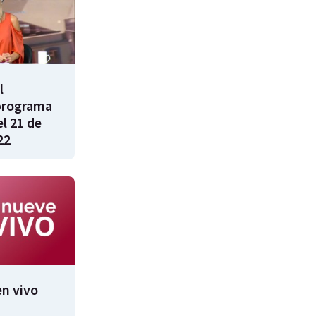
l
programa
l 21 de
22
n vivo