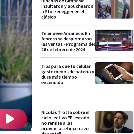
Hinchas de Gimnasia
insultaron y abuchearon
a Sturzenegger en el
clásico
Telenueve Amanece: En
febrero se desplomaron
las ventas - Programa del
26 de febrero de 2024
Tips para que tu celular
gaste menos de batería y
dure más tiempo
encendido
Nicolás Trotta sobre el
ciclo lectivo "El estado
no remite a las
provincias el incentivo
docente"