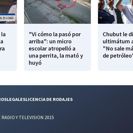
 la
"Vi cómo la pasó por
Chubut le d
la
arriba": un micro
ultimátum a
ra
escolar atropelló a
"No sale má
una perrita, la mató y
de petróleo
huyó
NOS
LEGALES
LICENCIA DE RODAJES
E RADIO Y TELEVISION 2015