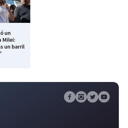
ió un
 Milei:
s un barril
"