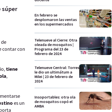
e súper
En febrero se
desplomaron las ventas
en los supermercados
Telenueve al Cierre: Otra
 de
oleada de mosquitos |
e contar con
Programa del 23 de
febrero de 2024
Telenueve Central: Torres
io,
tiene
le dio un ultimátum a
ola
,
Milei | 23 de febrero de
2024
ementarse
Insoportables: otra ola
de mosquitos copó el
estino
es un
AMBA
aporta