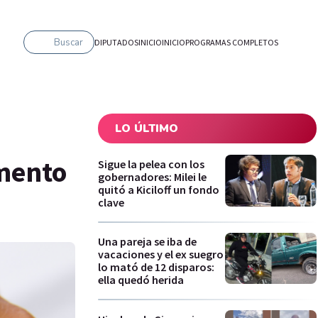
Buscar
DIPUTADOS
INICIO
INICIO
PROGRAMAS COMPLETOS
LO ÚLTIMO
imento
Sigue la pelea con los
gobernadores: Milei le
quitó a Kiciloff un fondo
clave
Una pareja se iba de
vacaciones y el ex suegro
lo mató de 12 disparos:
ella quedó herida