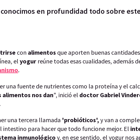
, conocimos en profundidad todo sobre est
trirse
con
alimentos
que aporten buenas cantidades
ínea, el
yogur
reúne todas esas cualidades, además d
ganismo
.
er una fuente de nutrientes como la proteína y el calc
s alimentos nos dan
", inició el
doctor Gabriel Vinder
.
ner una tercera llamada
'probióticos',
y van a compl
 intestino para hacer que todo funcione mejor. El
int
sistema inmunológico
y, en ese sentido, el yogur nos 