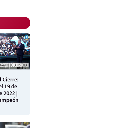
 Cierre:
l 19 de
e 2022 |
campeón