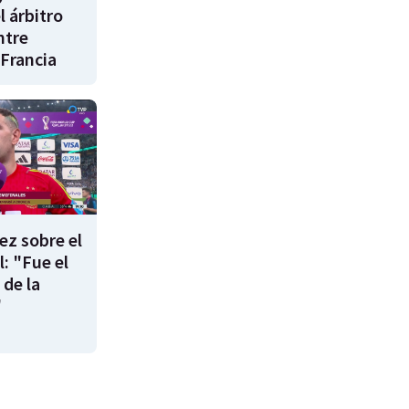
l árbitro
ntre
 Francia
ez sobre el
: "Fue el
 de la
"