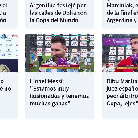
 el
Argentina festejó por
Marciniak, e
cia
las calles de Doha con
de la final e
eón
la Copa del Mundo
Argentina y
No
Lionel Messi:
Dibu Martín
e no
"Estamos muy
juez español
ilusionados y tenemos
peor árbitro
muchas ganas"
Copa, lejos