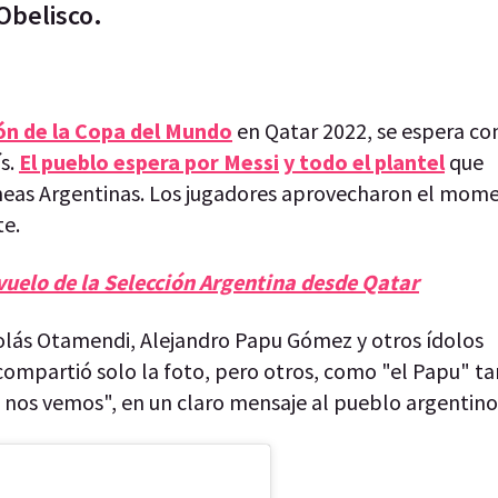
Obelisco.
n de la Copa del Mundo
en Qatar 2022, se espera c
ís.
El pueblo espera por Messi
y todo el plantel
que
íneas Argentinas. Los jugadores aprovecharon el mome
te.
vuelo de la Selección Argentina desde Qatar
colás Otamendi, Alejandro Papu Gómez y otros ídolos
compartió solo la foto, pero otros, como "el Papu" t
o nos vemos", en un claro mensaje al pueblo argentino