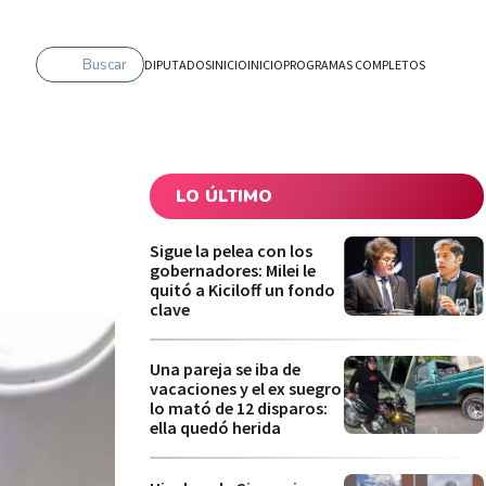
Buscar
DIPUTADOS
INICIO
INICIO
PROGRAMAS COMPLETOS
LO ÚLTIMO
Sigue la pelea con los
gobernadores: Milei le
quitó a Kiciloff un fondo
clave
Una pareja se iba de
vacaciones y el ex suegro
lo mató de 12 disparos:
ella quedó herida