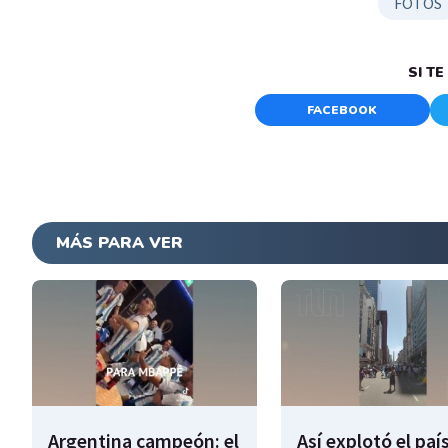
FOTOS
SI T
FACEBOOK
MÁS PARA VER
Argentina campeón: el
Así explotó el paí