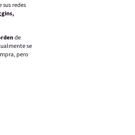
e sus redes
ggins,
orden
de
itualmente se
compra, pero