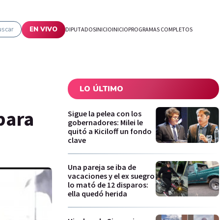
uscar
EN VIVO
DIPUTADOS
INICIO
INICIO
PROGRAMAS COMPLETOS
LO ÚLTIMO
para
Sigue la pelea con los
gobernadores: Milei le
quitó a Kiciloff un fondo
clave
Una pareja se iba de
vacaciones y el ex suegro
lo mató de 12 disparos:
ella quedó herida