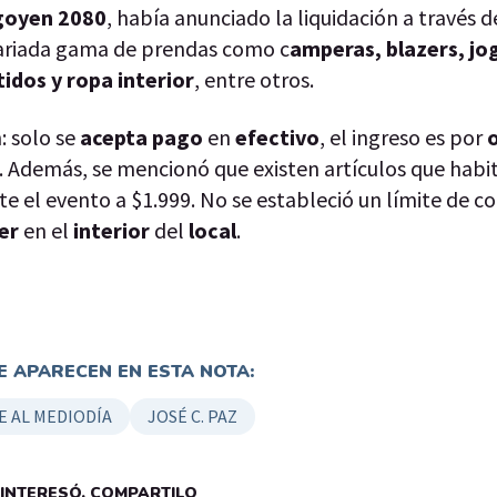
igoyen 2080
, había anunciado la liquidación a través d
 variada gama de prendas como c
amperas, blazers, jo
idos y ropa interior
, entre otros.
: solo se
acepta pago
en
efectivo
, el ingreso es por
. Además, se mencionó que existen artículos que hab
e el evento a $1.999. No se estableció un límite de 
er
en el
interior
del
local
.
 APARECEN EN ESTA NOTA:
 AL MEDIODÍA
JOSÉ C. PAZ
E INTERESÓ, COMPARTILO