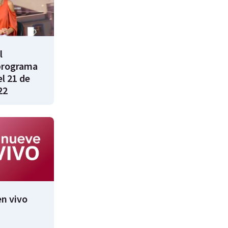
l
programa
l 21 de
22
n vivo