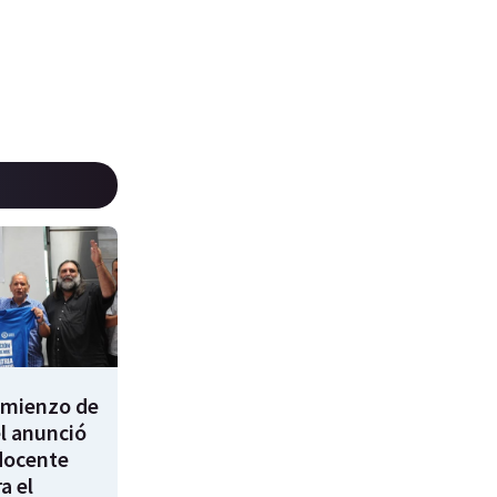
comienzo de
él anunció
docente
a el