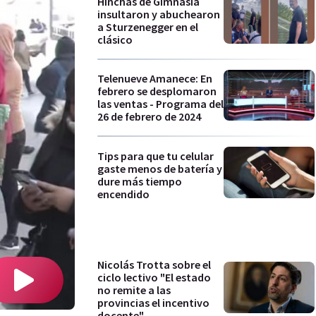
Hinchas de Gimnasia
insultaron y abuchearon
a Sturzenegger en el
clásico
Telenueve Amanece: En
febrero se desplomaron
las ventas - Programa del
26 de febrero de 2024
Tips para que tu celular
gaste menos de batería y
dure más tiempo
encendido
Nicolás Trotta sobre el
ciclo lectivo "El estado
no remite a las
provincias el incentivo
docente"