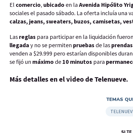
El
comercio
,
ubicado
en la
Avenida Hipólito Yr
sociales el pasado sábado. La oferta incluía una
calzas, jeans, sweaters, buzos, camisetas, vest
Las
reglas
para participar en la liquidación fueron
llegada
y no se permiten
pruebas
de las
prendas
venden a $29.999 pero estarían disponibles durant
se fijó un
máximo
de
10 minutos
para
permanec
Más detalles en el video de Telenueve.
TEMAS QUE
TELENUEVE
SI T