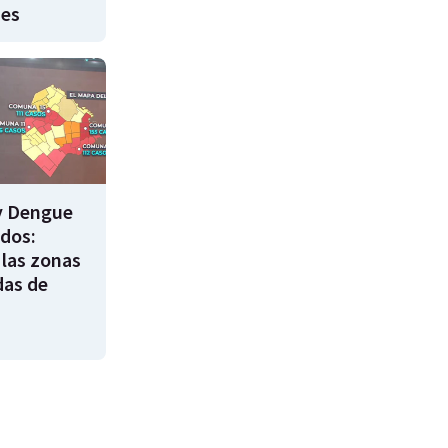
nes
y Dengue
ados:
 las zonas
das de