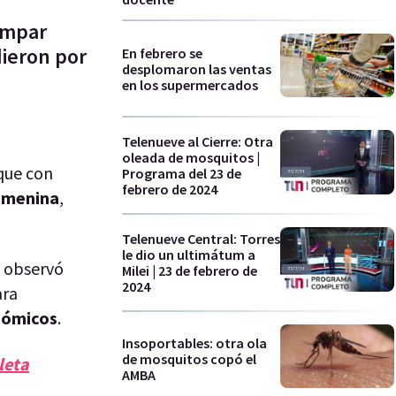
ampar
dieron por
En febrero se
desplomaron las ventas
en los supermercados
Telenueve al Cierre: Otra
oleada de mosquitos |
 que con
Programa del 23 de
febrero de 2024
emenina
,
Telenueve Central: Torres
le dio un ultimátum a
e observó
Milei | 23 de febrero de
2024
ara
nómicos
.
Insoportables: otra ola
de mosquitos copó el
leta
AMBA