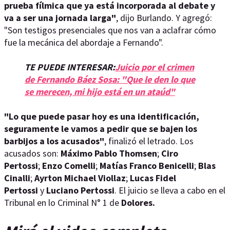
prueba fílmica que ya está incorporada al debate y
va a ser una jornada larga"
, dijo Burlando. Y agregó:
"Son testigos presenciales que nos van a aclafrar cómo
fue la mecánica del abordaje a Fernando".
TE PUEDE INTERESAR:
Juicio por el crimen
de Fernando Báez Sosa: "Que le den lo que
se merecen, mi hijo está en un ataúd"
"Lo que puede pasar hoy es una identificación,
seguramente le vamos a pedir que se bajen los
barbijos a los acusados"
, finalizó el letrado.
Los
acusados son:
Máximo Pablo Thomsen
;
Ciro
Pertossi
;
Enzo Comelli
;
Matías Franco Benicelli
;
Blas
Cinalli
;
Ayrton Michael Viollaz
;
Lucas Fidel
Pertossi
y
Luciano Pertossi
. El juicio se lleva a cabo en el
Tribunal en lo Criminal N° 1 de
Dolores.