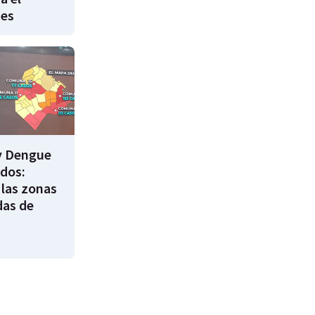
nes
y Dengue
ados:
 las zonas
das de