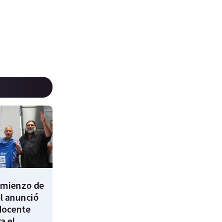
comienzo de
él anunció
docente
a el