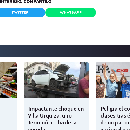
E INTERESÓ, COMPARTILO
TWITTER
WHATSAPP
Impactante choque en
Peligra el 
Villa Urquiza: uno
clases tras 
terminó arriba de la
de un paro 
vereda
nacional par