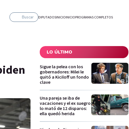
Buscar
DIPUTADOS
INICIO
INICIO
PROGRAMAS COMPLETOS
LO ÚLTIMO
piden
Sigue la pelea con los
gobernadores: Milei le
quitó a Kiciloff un fondo
clave
Una pareja se iba de
vacaciones y el ex suegro
lo mató de 12 disparos:
ella quedó herida