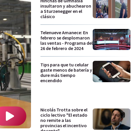
Hinchas de Gimnasia
insultaron y abuchearon
a Sturzenegger en el
clásico
Telenueve Amanece: En
febrero se desplomaron
las ventas - Programa del
26 de febrero de 2024
Tips para que tu celular
gaste menos de batería y
dure más tiempo
encendido
Nicolás Trotta sobre el
ciclo lectivo "El estado
no remite a las
provincias el incentivo
docente"