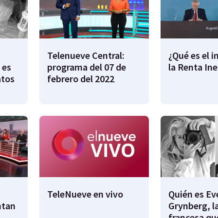
Telenueve Central:
¿Qué es el 
 es
programa del 07 de
la Renta In
atos
febrero del 2022
TeleNueve en vivo
Quién es Ev
ntan
Grynberg, l
francesa qu