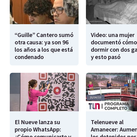
“Guille” Cantero sumó
Video: una mujer
otra causa: ya son 96
documentó cómo
los años a los que está
dormir con dos g
condenado
y esto pasó
El Nueve lanza su
Telenueve al
propio WhatsApp:
Amanecer: Aume
¿Cómo comunicarte y
los detenidos por