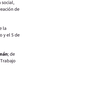
 social,
reación de
e la
 y el 5 de
zmán
; de
 Trabajo