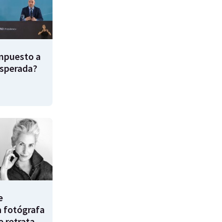
impuesto a
esperada?
e
a fotógrafa
e retrata