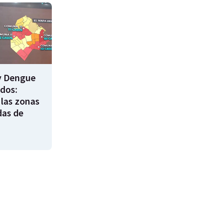
y Dengue
ados:
 las zonas
das de