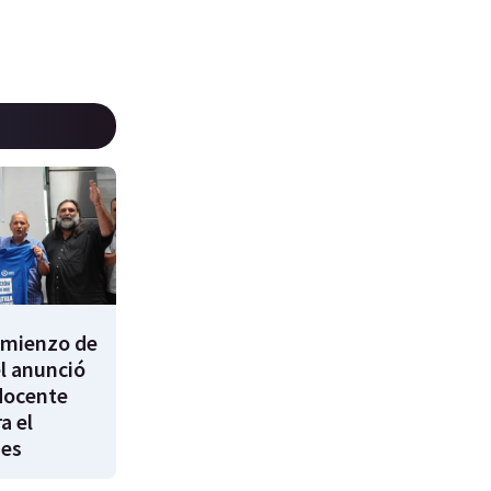
comienzo de
él anunció
docente
a el
nes