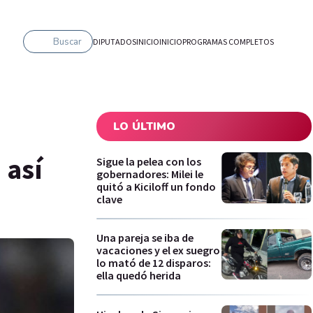
Buscar
DIPUTADOS
INICIO
INICIO
PROGRAMAS COMPLETOS
LO ÚLTIMO
 así
Sigue la pelea con los
gobernadores: Milei le
quitó a Kiciloff un fondo
clave
Una pareja se iba de
vacaciones y el ex suegro
lo mató de 12 disparos:
ella quedó herida