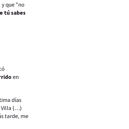
" y que "no
e tú sabes
có
rrido
en
tima días
Villa (…)
ás tarde, me