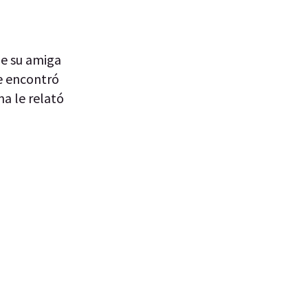
ue su amiga
se encontró
ma le relató