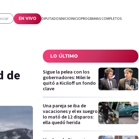
uscar
EN VIVO
DIPUTADOS
INICIO
INICIO
PROGRAMAS COMPLETOS
LO ÚLTIMO
d de
Sigue la pelea con los
gobernadores: Milei le
quitó a Kiciloff un fondo
clave
Una pareja se iba de
vacaciones y el ex suegro
lo mató de 12 disparos:
ella quedó herida