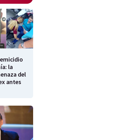
femicidio
a: la
enaza del
 ex antes