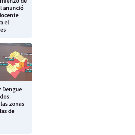
comienzo de
él anunció
docente
a el
nes
y Dengue
ados:
 las zonas
das de