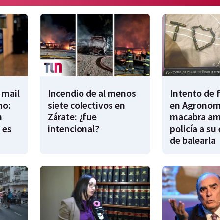
 mail
Incendio de al menos
Intento de 
no:
siete colectivos en
en Agronomí
n
Zárate: ¿fue
macabra am
 es
intencional?
policía a su
de balearla