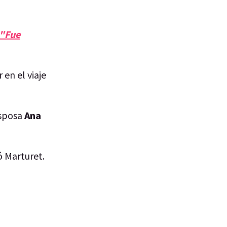
 "Fue
en el viaje
esposa
Ana
ó Marturet.