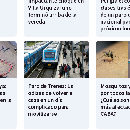
Impactante choque en
Peligra el 
Villa Urquiza: uno
clases tras 
terminó arriba de la
de un paro 
vereda
nacional par
próximo lu
ya:
Paro de Trenes: La
Mosquitos 
as
odisea de volver a
por todos l
en la
casa en un día
¿Cuáles son
complicado para
más afecta
movilizarse
CABA?