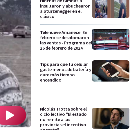
Hinchas de Gimnasia
insultaron y abuchearon
a Sturzenegger en el
clásico
Telenueve Amanece: En
febrero se desplomaron
las ventas - Programa del
26 de febrero de 2024
Tips para que tu celular
gaste menos de batería y
dure más tiempo
encendido
Nicolás Trotta sobre el
ciclo lectivo "El estado
no remite a las
provincias el incentivo
docente"