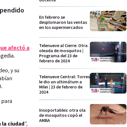
spendido
En febrero se
desplomaron las ventas
en los supermercados
Telenueve al Cierre: Otra
que afectó a
oleada de mosquitos |
agedia.
Programa del 23 de
febrero de 2024
deo, y su
Telenueve Central: Torres
habían
le dio un ultimátum a
.
Milei | 23 de febrero de
2024
s para
Insoportables: otra ola
de mosquitos copó el
AMBA
 la ciudad
”,